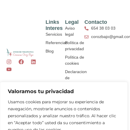
Links
Legal
Contacto
Interes
Aviso
654 38 03 03
Servicios
legal
corozbajo@gmail.co
Referencias
Política de
privacidad
Blog
Política de
I
Y
F
L
cookies
n
o
a
i
s
u
c
n
Declaracion
t
t
e
k
de
a
u
b
e
accesibilidad
g
b
o
d
Valoramos tu privacidad
r
e
o
i
a
k
n
Usamos cookies para mejorar su experiencia de
m
navegación, mostrarle anuncios o contenidos
personalizados y analizar nuestro tráfico. Al hacer clic
en “Aceptar todo” usted da su consentimiento a
nuestro uso de las cookies.