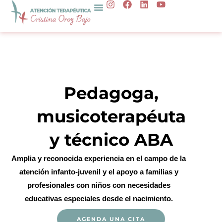
I
F
L
Y
Ir
n
a
i
o
al
s
c
n
u
t
e
k
t
contenido
a
b
e
u
g
o
d
b
r
o
i
e
a
k
n
m
Pedagoga,
musicoterapéuta
y técnico ABA
Amplia y reconocida experiencia en el campo de la
atención infanto-juvenil y el apoyo a familias y
profesionales con niños con necesidades
educativas especiales desde el nacimiento.
AGENDA UNA CITA