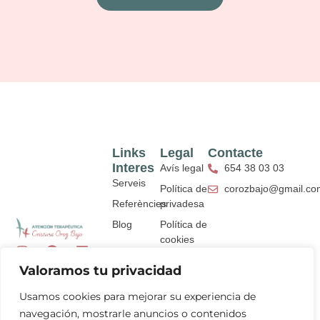
Links
Legal
Contacte
Interes
Avís legal
654 38 03 03
Serveis
Política de
corozbajo@gmail.co
Referències
privadesa
Blog
Política de
cookies
I
Y
F
L
Declaració
n
o
a
i
Valoramos tu privacidad
s
u
c
n
d'accessibilitat
t
t
e
k
Usamos cookies para mejorar su experiencia de
a
u
b
e
g
b
o
d
navegación, mostrarle anuncios o contenidos