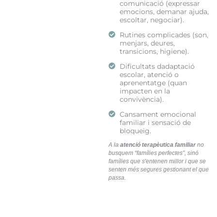
comunicació (expressar
emocions, demanar ajuda,
escoltar, negociar).
Rutines complicades (son,
menjars, deures,
transicions, higiene).
Dificultats dadaptació
escolar, atenció o
aprenentatge (quan
impacten en la
convivència).
Cansament emocional
familiar i sensació de
bloqueig.
A la
atenció terapèutica familiar
no
busquem “famílies perfectes”, sinó
famílies que s'entenen millor i que se
senten més segures gestionant el que
passa.