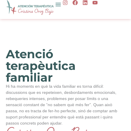
I
F
L
Y
Salta
n
a
i
o
al
s
c
n
u
t
e
k
t
contingut
a
b
e
u
g
o
d
b
r
o
i
e
a
k
n
m
Atenció
terapèutica
familiar
Hi ha moments en què la vida familiar es torna difícil:
discussions que es repeteixen, desbordaments emocionals,
rebequeries intenses, problemes per posar límits o una
sensació constant de “no sabem què més fer”. Quan això
passa, no es tracta de fer-ho perfecte, sinó de comptar amb
suport professional per entendre què està passant i quins
passos concrets poden ajudar.