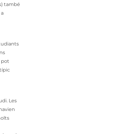
ls) també
 a
studiants
ons
 pot
ípic
di. Les
'havien
olts