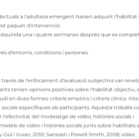
ectuals a l'adultesa emergent havien adquirit l'habilitat 
st paquet d'intervenció;
l adquirida una i quatre setmanes després que es comple
vés d'entorns, condicions i persones.
a través de l'enfocament d'avaluació subjectiva van revel
pants tenien opinions positives sobre l'habilitat objectiu, 
udi en dues formes: criteris empírics i criteris clínics. int
 socials específiques als participants. Aquesta troballa 
 l'efectivitat del modelatge de vídeo, històries socials i
ls de vídeo i històries socials junts sobre habilitats s
ay-Gül ​​i Vuran, 2010; Sansosti i Powell-Smith, 2008; vídeo