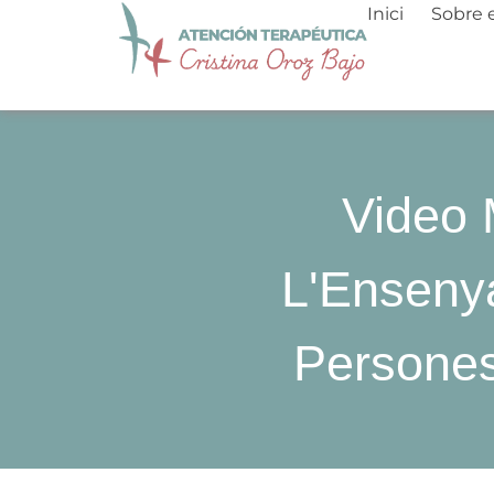
Salta
Inici
Sobre 
al
contingut
Video 
L'Ensenya
Persones