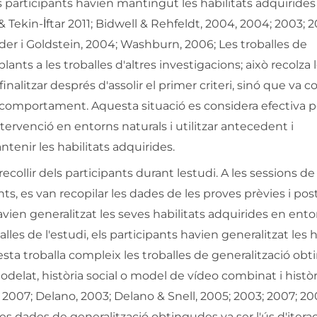
 participants havien mantingut les habilitats adquiride
& Tekin-İftar 2011; Bidwell & Rehfeldt, 2004, 2004; 2003; 2
der i Goldstein, 2004; Washburn, 2006; Les troballes de
ts a les troballes d'altres investigacions; això recolza 
 finalitzar després d'assolir el primer criteri, sinó que va 
 comportament. Aquesta situació es considera efectiva p
tervenció en entorns naturals i utilitzar antecedent i
tenir les habilitats adquirides.
collir dels participants durant lestudi. A les sessions de
ts, es van recopilar les dades de les proves prèvies i post
avien generalitzat les seves habilitats adquirides en ento
les de l'estudi, els participants havien generalitzat les h
sta troballa compleix les troballes de generalització ob
odelat, història social o model de vídeo combinat i històr
, 2007; Delano, 2003; Delano & Snell, 2005; 2003; 2007; 20
es dades de generalització obtingudes va ser l'ús d'itera