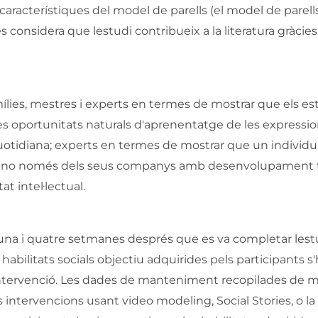
i característiques del model de parells (el model de parel
 es considera que lestudi contribueix a la literatura gràcies
mílies, mestres i experts en termes de mostrar que els e
es oportunitats naturals d'aprenentatge de les expressi
uotidiana; experts en termes de mostrar que un individu
es no només dels seus companys amb desenvolupament t
t intel·lectual.
 una i quatre setmanes després que es va completar lestu
bilitats socials objectiu adquirides pels participants s
 intervenció. Les dades de manteniment recopilades de m
s intervencions usant video modeling, Social Stories, o la