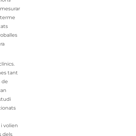
a mesurar
a terme
tats
roballes
ra
ínics.
mes tant
s de
van
studi
cionats
i volien
s dels