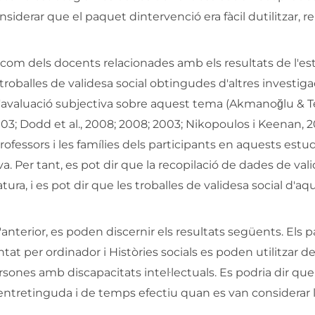
iderar que el paquet dintervenció era fàcil dutilitzar, re
s com dels docents relacionades amb els resultats de l'es
 troballes de validesa social obtingudes d'altres investig
 d'avaluació subjectiva sobre aquest tema (Akmanoğlu & T
2003; Dodd et al., 2008; 2008; 2003; Nikopoulos i Keenan, 2
rofessors i les famílies dels participants en aquests estud
a. Per tant, es pot dir que la recopilació de dades de val
atura, i es pot dir que les troballes de validesa social d'aq
anterior, es poden discernir els resultats següents. Els 
t per ordinador i Històries socials es poden utilitzar 
ersones amb discapacitats intel·lectuals. Es podria dir qu
 entretinguda i de temps efectiu quan es van considerar 