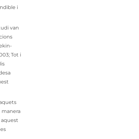
ndible i
tudi van
acions
ekin-
003; Tot i
is
idesa
uest
paquets
de manera
e aquest
les