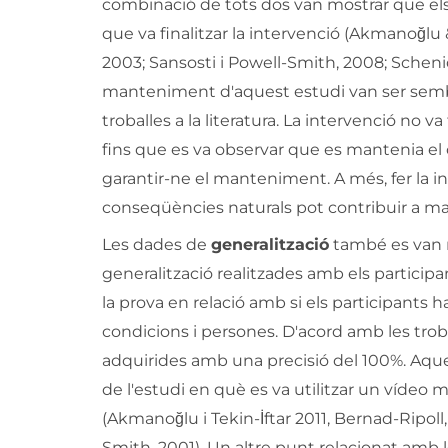
combinació de tots dos van mostrar que els
que va finalitzar la intervenció (Akmanoğlu 
2003; Sansosti i Powell-Smith, 2008; Scheni
manteniment d'aquest estudi van ser semblan
troballes a la literatura. La intervenció no va
fins que es va observar que es mantenia el
garantir-ne el manteniment. A més, fer la in
conseqüències naturals pot contribuir a man
Les dades de
generalització
també es van re
generalització realitzades amb els participan
la prova en relació amb si els participants h
condicions i persones. D'acord amb les trobal
adquirides amb una precisió del 100%. Aque
de l'estudi en què es va utilitzar un vídeo m
(Akmanoğlu i Tekin-İftar 2011, Bernad-Ripoll
Smith, 2001). Un altre punt relacionat amb l