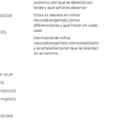
autismo: por qué se detecta tan
tarde y qué señales observar
social
Crisis vs. rabieta en niños
neurodivergentes: cómo
diferenciarlas y qué hacer en cada
caso
tés
Hermanos de niños
neurodivergentes: cómo explicarlo
y acompañarlos sin que se pierdan
en el camino
ar que
els
ervenció
compleix
ocials