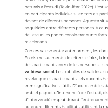
naturals a l'estudi (Tekin-İftar, 2012c). L'est
en participants individuals i en tots els par
davant de diferents persones. Aquesta situa
adquirides entre diferents persones. A causa 
de l'estudi es poden considerar punts forts d
relacionada.
Com es va esmentar anteriorment, les dades 
En els mesuraments de criteris clínics, la i
dels participants com de les persones al se
validesa social
. Les troballes de validesa s
revelar que els participants i els docents h
eren significatives i útils. D‟acord amb les 
amb el paquet d‟intervenció de l‟estudi, el
d‟intervenció emprat durant l‟entrenament 
aprendre diferents habilitats utilitzant la m