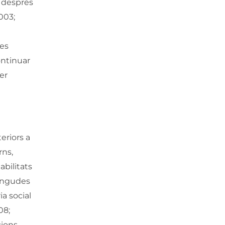
s després
003;
les
continuar
er
eriors a
rns,
abilitats
tingudes
ia social
08;
cions