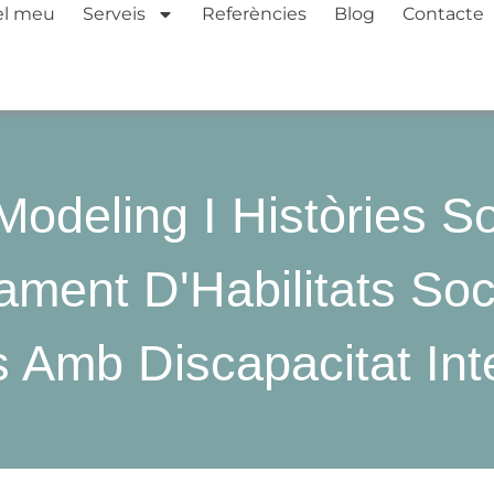
el meu
Serveis
Referències
Blog
Contacte
Modeling I Històries So
ment D'Habilitats Soc
 Amb Discapacitat Intel