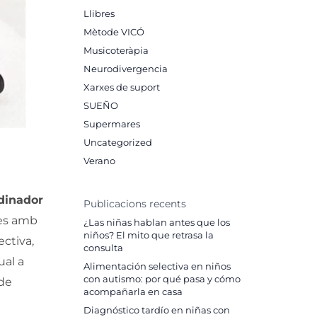
Llibres
Mètode VICÓ
Musicoteràpia
Neurodivergencia
Xarxes de suport
SUEÑO
Supermares
Uncategorized
Verano
rdinador
Publicacions recents
nes amb
¿Las niñas hablan antes que los
niños? El mito que retrasa la
ectiva,
consulta
ual a
Alimentación selectiva en niños
con autismo: por qué pasa y cómo
 de
acompañarla en casa
Diagnóstico tardío en niñas con