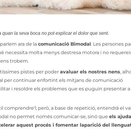
 quan la seva boca no pot explicar el dolor que sent.
 parlem ara de la
comunicació Bimodal
. Les persones p
uè necessita molta menys destresa motora i no requerei
 ens trobem.
tíssimes pistes per poder
avaluar els nostres nens
, al
al per continuar enfortint els mitjans de comunicació
litar i resoldre els problemes que es puguin presentar a 
fícil comprendre'l; però, a base de repetició, entendrà el va
modal no permet només comunicar-se, sinó que
els ajuda
elerar aquest procés i fomentar laparició del llengua