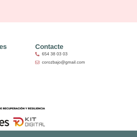
res
Contacte
654 38 03 03
corozbajo@gmail.com