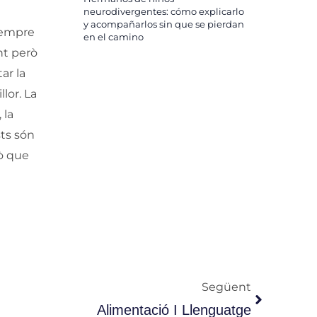
neurodivergentes: cómo explicarlo
y acompañarlos sin que se pierdan
 sempre
en el camino
nt però
ar la
lor. La
 la
sts són
lò que
Següent
Següent
Alimentació I Llenguatge