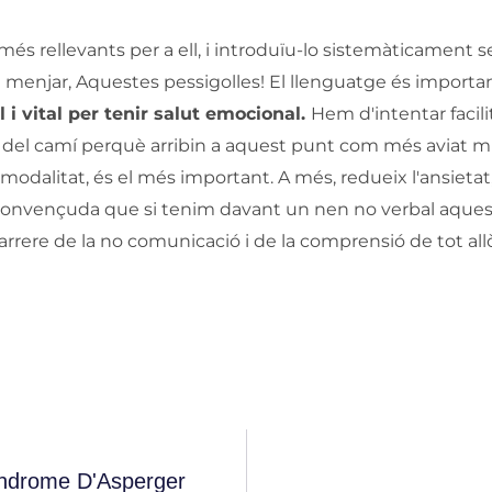
més rellevants per a ell, i introduïu-lo sistemàticament
 menjar, Aquestes pessigolles! El llenguatge és importa
 i vital per tenir salut emocional.
Hem d'intentar facilit
 del camí perquè arribin a aquest punt com més aviat mil
 modalitat, és el més important. A més, redueix l'ansietat,
ue convençuda que si tenim davant un nen no verbal aque
rrere de la no comunicació i de la comprensió de tot al
índrome D'Asperger