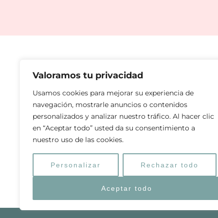
Valoramos tu privacidad
Usamos cookies para mejorar su experiencia de
navegación, mostrarle anuncios o contenidos
personalizados y analizar nuestro tráfico. Al hacer clic
I
F
L
Y
en “Aceptar todo” usted da su consentimiento a
n
a
i
o
nuestro uso de las cookies.
s
c
n
u
t
e
k
t
a
b
e
u
Personalizar
Rechazar todo
g
o
d
b
r
o
i
e
Aceptar todo
a
k
n
m