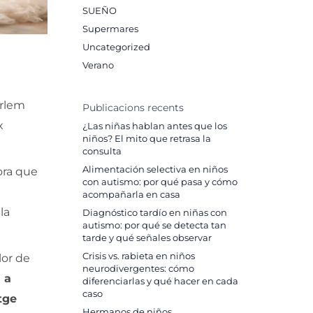
SUEÑO
Supermares
Uncategorized
Verano
arlem
Publicacions recents
x
¿Las niñas hablan antes que los
niños? El mito que retrasa la
consulta
Alimentación selectiva en niños
hora que
con autismo: por qué pasa y cómo
acompañarla en casa
la
Diagnóstico tardío en niñas con
autismo: por qué se detecta tan
tarde y qué señales observar
Crisis vs. rabieta en niños
lor de
neurodivergentes: cómo
 a
diferenciarlas y qué hacer en cada
caso
tge
Hermanos de niños