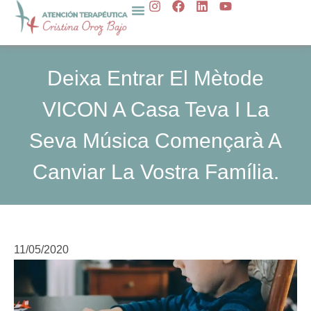
I
F
L
Y
Salta
n
a
i
o
al
s
c
n
u
t
e
k
t
contingut
a
b
e
u
g
o
d
b
Deixa Entrar El Mètode
r
o
i
e
a
k
n
VICON A Casa Teva I La
m
Seva Música Començarà A
Canviar La Vostra Família.
11/05/2020