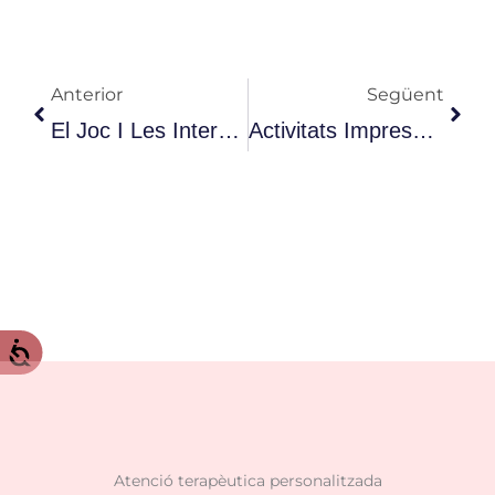
Anterior
Seg
Anterior
Següent
El Joc I Les Interaccions Amb L'objecte A L'autisme.
Activitats Imprescindibles Per Treballar La Sensorialitat Des De Casa
Atenció terapèutica personalitzada