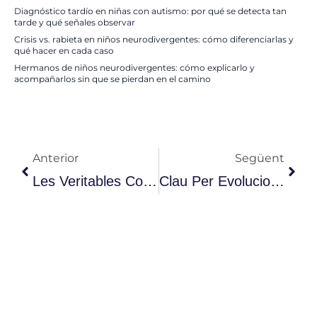
Diagnóstico tardío en niñas con autismo: por qué se detecta tan
tarde y qué señales observar
Crisis vs. rabieta en niños neurodivergentes: cómo diferenciarlas y
qué hacer en cada caso
Hermanos de niños neurodivergentes: cómo explicarlo y
acompañarlos sin que se pierdan en el camino
Anterior
Seg
Anterior
Següent
Les Veritables Conseqüències Del Confinament Per A Nens Amb Discapacitat I Per A Les Famílies.
Clau Per Evolucionar Positivament Amb Nens Sensorials I Conductuals.