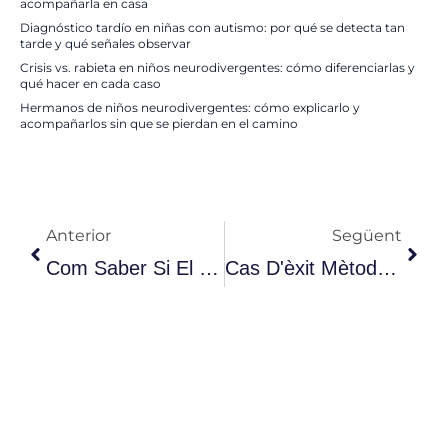
acompañarla en casa
Diagnóstico tardío en niñas con autismo: por qué se detecta tan
tarde y qué señales observar
Crisis vs. rabieta en niños neurodivergentes: cómo diferenciarlas y
qué hacer en cada caso
Hermanos de niños neurodivergentes: cómo explicarlo y
acompañarlos sin que se pierdan en el camino
Anterior
Seg
Anterior
Següent
Com Saber Si El Meu Fill Necessita Teràpia De Llenguatge?
Cas D'èxit Mètode VICON