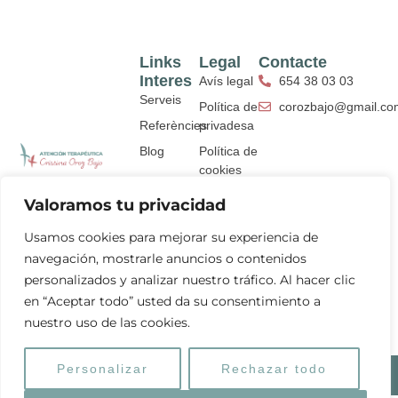
Links
Legal
Contacte
Interes
Avís legal
654 38 03 03
Serveis
Política de
corozbajo@gmail.co
Referències
privadesa
Blog
Política de
cookies
I
Y
F
L
Declaració
n
o
a
i
Valoramos tu privacidad
s
u
c
n
d'accessibilitat
t
t
e
k
Usamos cookies para mejorar su experiencia de
a
u
b
e
navegación, mostrarle anuncios o contenidos
g
b
o
d
r
e
o
i
personalizados y analizar nuestro tráfico. Al hacer clic
a
k
n
en “Aceptar todo” usted da su consentimiento a
m
nuestro uso de las cookies.
Personalizar
Rechazar todo
Cristina Oroz Baix 2026 ©
Disseny web
amb ♥️ per ARTIC