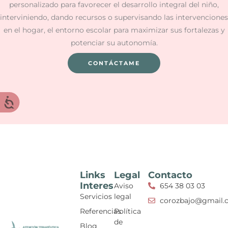
personalizado para favorecer el desarrollo integral del niño,
interviniendo, dando recursos o supervisando las intervenciones
en el hogar, el entorno escolar para maximizar sus fortalezas y
potenciar su autonomía.
CONTÁCTAME
Links
Legal
Contacto
Interes
Aviso
654 38 03 03
Servicios
legal
corozbajo@gmail.
Referencias
Política
de
Blog