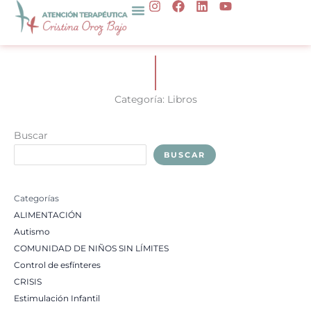
I
F
L
Y
Ir
n
a
i
o
al
s
c
n
u
t
e
k
t
contenido
a
b
e
u
g
o
d
b
r
o
i
e
a
k
n
Categoría: Libros
m
Buscar
BUSCAR
Categorías
ALIMENTACIÓN
Autismo
COMUNIDAD DE NIÑOS SIN LÍMITES
Control de esfínteres
CRISIS
Estimulación Infantil