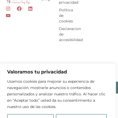
privacidad
I
Y
F
L
Política
n
o
a
i
de
s
u
c
n
cookies
t
t
e
k
a
u
b
e
Declaracion
g
b
o
d
de
r
e
o
i
accesibilidad
a
k
n
m
Valoramos tu privacidad
Usamos cookies para mejorar su experiencia de
Cristina Oroz Bajo 2026 ©
Diseño web
con ♥️ por ARTIC
navegación, mostrarle anuncios o contenidos
personalizados y analizar nuestro tráfico. Al hacer clic
en “Aceptar todo” usted da su consentimiento a
nuestro uso de las cookies.