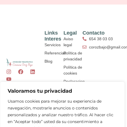
Links
Legal
Contacto
Interes
Aviso
654 38 03 03
Servicios
legal
corozbajo@gmail.co
Referencias
Política de
privacidad
Blog
Política de
I
Y
F
L
cookies
n
o
a
i
s
u
c
n
Declaracion
t
t
e
k
de
Valoramos tu privacidad
a
u
b
e
accesibilidad
g
b
o
d
Usamos cookies para mejorar su experiencia de
r
e
o
i
a
k
n
navegación, mostrarle anuncios o contenidos
m
personalizados y analizar nuestro tráfico. Al hacer clic
en “Aceptar todo” usted da su consentimiento a