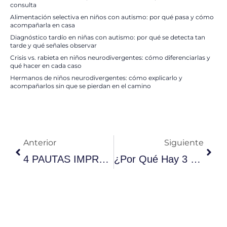
consulta
Alimentación selectiva en niños con autismo: por qué pasa y cómo
acompañarla en casa
Diagnóstico tardío en niñas con autismo: por qué se detecta tan
tarde y qué señales observar
Crisis vs. rabieta en niños neurodivergentes: cómo diferenciarlas y
qué hacer en cada caso
Hermanos de niños neurodivergentes: cómo explicarlo y
acompañarlos sin que se pierdan en el camino
Ant
Sigu
Anterior
Siguiente
4 PAUTAS IMPRESCINDIBLES ANTE UNA RABIETA
¿Por Qué Hay 3 Semanas De Prueba GRATIS En El Método VICON?