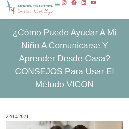
I
F
L
Y
Ir
n
a
i
o
al
s
c
n
u
t
e
k
t
contenido
a
b
e
u
g
o
d
b
¿Cómo Puedo Ayudar A Mi
r
o
i
e
a
k
n
Niño A Comunicarse Y
m
Aprender Desde Casa?
CONSEJOS Para Usar El
Método VICON
22/10/2021