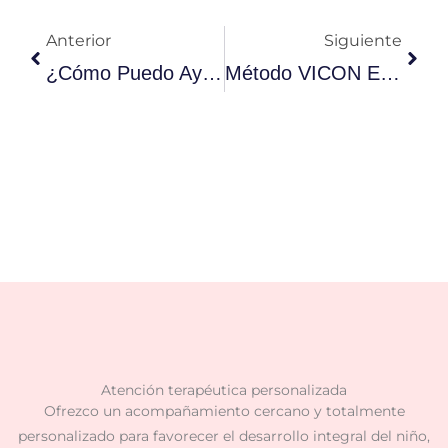
Ant
Sigu
Anterior
Siguiente
¿Cómo Puedo Ayudar A Mi Niño A Comunicarse Y Aprender Desde Casa? Método VICON
Método VICON Está Dividido En Niveles. ¿Quieres Saber Qué Trabajamos En Cada Nivel?. Parte 2
Atención terapéutica personalizada
Ofrezco un acompañamiento cercano y totalmente
personalizado para favorecer el desarrollo integral del niño,