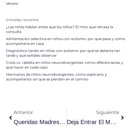
Verano
Entradas recientes
¿Las niñas hablan antes que los niños? El mito que retrasa la
consulta
Alimentación selectiva en niños con autismo: por qué pasa y cómo
acompañarla en casa
Diagnóstico tardío en niñas con autismo: por qué se detecta tan
tarde y qué señales observar
Crisis vs. rabieta en niños neurodivergentes: cómo diferenciarlas y
qué hacer en cada caso
Hermanos de niños neurodivergentes: cómo explicarlo y
acompañarlos sin que se pierdan en el camino
Ant
Sigu
Anterior
Siguiente
Queridas Madres De Los Treintaytantos…
Deja Entrar El Método VICON En Tu Casa Y Su Música Comenzará A Cambiar Vuestra Familia.