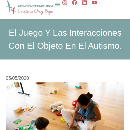
I
F
L
Y
Ir
n
a
i
o
al
s
c
n
u
t
e
k
t
contenido
a
b
e
u
g
o
d
b
El Juego Y Las Interacciones
r
o
i
e
a
k
n
Con El Objeto En El Autismo.
m
05/05/2020