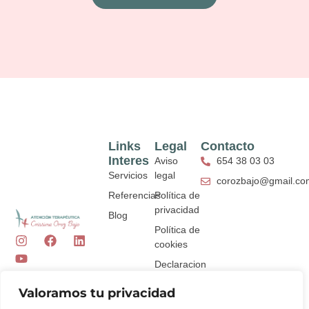
Links
Legal
Contacto
Interes
Aviso
654 38 03 03
Servicios
legal
corozbajo@gmail.co
Referencias
Política de
privacidad
Blog
Política de
I
Y
F
L
cookies
n
o
a
i
s
u
c
n
Declaracion
t
t
e
k
de
a
u
b
e
Valoramos tu privacidad
accesibilidad
g
b
o
d