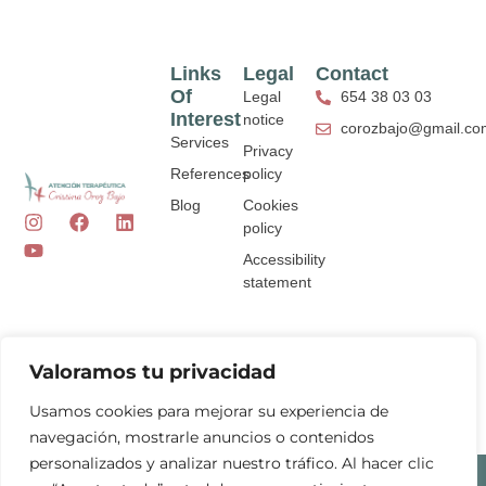
Links
Legal
Contact
Of
Legal
654 38 03 03
Interest
notice
corozbajo@gmail.co
Services
Privacy
References
policy
Blog
Cookies
I
Y
F
L
policy
n
o
a
i
s
u
c
n
Accessibility
t
t
e
k
statement
a
u
b
e
g
b
o
d
r
e
o
i
a
k
n
Valoramos tu privacidad
m
Usamos cookies para mejorar su experiencia de
navegación, mostrarle anuncios o contenidos
personalizados y analizar nuestro tráfico. Al hacer clic
Cristina Oroz Bajo 2026 ©
Web design
with ♥️ for ARTIC