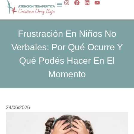
I
F
L
Y
Skip
n
a
i
o
to
s
c
n
u
t
e
k
t
content
a
b
e
u
g
o
d
b
Frustración En Niños No
r
o
i
e
a
k
n
Verbales: Por Qué Ocurre Y
m
Qué Podés Hacer En El
Momento
24/06/2026